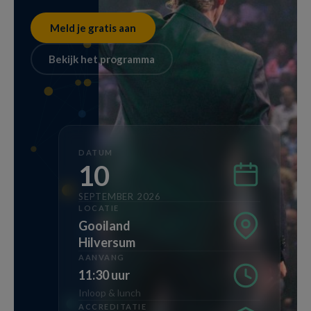
Meld je gratis aan
Bekijk het programma
DATUM
10
SEPTEMBER 2026
LOCATIE
Gooiland
Hilversum
AANVANG
11:30 uur
Inloop & lunch
ACCREDITATIE