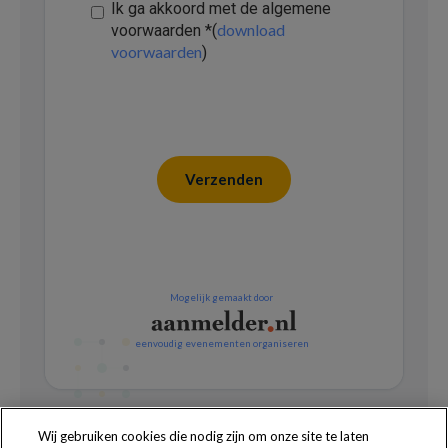
Ik ga akkoord met de algemene
download
voorwaarden
*
(
voorwaarden
)
Verzenden
Mogelijk gemaakt door
eenvoudig evenementen organiseren
Wij gebruiken cookies die nodig zijn om onze site te laten