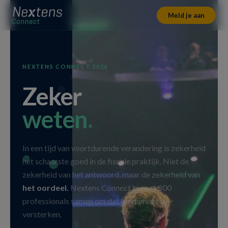
Skip
Skip
Skip
to
to
to
Meld je aan
primary
main
footer
navigation
content
NEXTENS CONNECT 2026
Zeker
weten
.
In een tijd van voortdurende verandering is zekerheid
het schaarste goed in de fiscale praktijk. Niet de
zekerheid van het antwoord, maar de zekerheid van
het oordeel.
Nextens Connect brengt 800
professionals samen om dat fundament te
versterken.