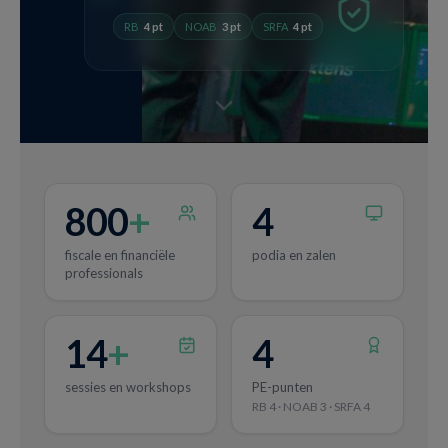
RB
4 pt
NOAB
3 pt
SRFA
4 pt
800
+
4
fiscale en financiële
podia en zalen
professionals
14
+
4
sessies en workshops
PE-punten
RB 4 · NOAB 3 · SRFA 4