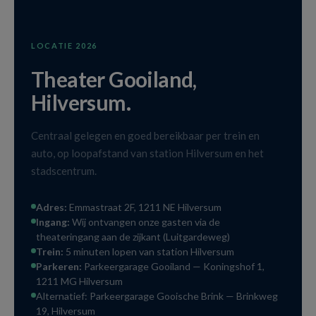
LOCATIE 2026
Theater Gooiland,
Hilversum.
Centraal gelegen en goed bereikbaar per trein en
auto, op loopafstand van station Hilversum en het
stadscentrum.
Adres:
Emmastraat 2F, 1211 NE Hilversum
Ingang:
Wij ontvangen onze gasten via de
theateringang aan de zijkant (Luitgardeweg)
Trein:
5 minuten lopen van station Hilversum
Parkeren:
Parkeergarage Gooiland — Koningshof 1,
1211 MG Hilversum
Alternatief: Parkeergarage Gooische Brink — Brinkweg
19, Hilversum