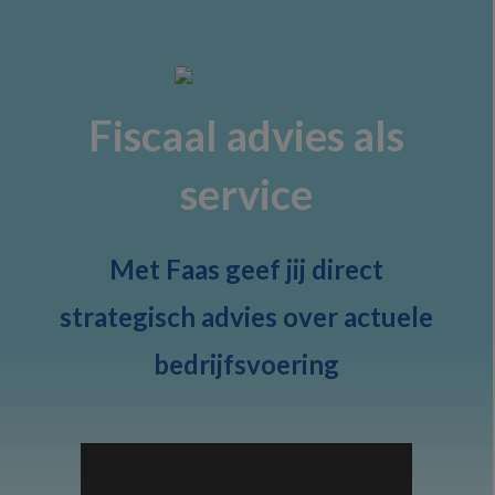
Skip
Skip
to
to
primary
main
navigation
content
Fiscaal advies als
service
Met Faas geef jij direct
strategisch advies over actuele
bedrijfsvoering