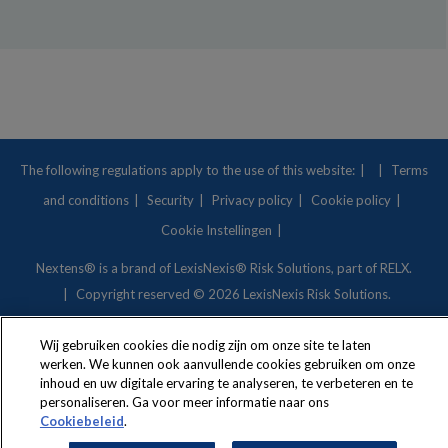
The following regulations apply to the use of this website:
Terms
and conditions
Security
Privacy policy
Cookie policy
Cookie Instellingen
Nextens® is a brand of
LexisNexis® Risk Solutions
, part of RELX.
Copyright
reserved © 2026 LexisNexis Risk Solutions.
Wij gebruiken cookies die nodig zijn om onze site te laten
werken. We kunnen ook aanvullende cookies gebruiken om onze
inhoud en uw digitale ervaring te analyseren, te verbeteren en te
personaliseren. Ga voor meer informatie naar ons
Cookiebeleid
.