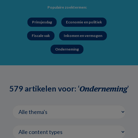
Populaire zoektermen:
Prinsjesdag
Economie en politiek
Fiscale vak
Inkomen en vermogen
Onderneming
579 artikelen voor: ‘
’
Onderneming