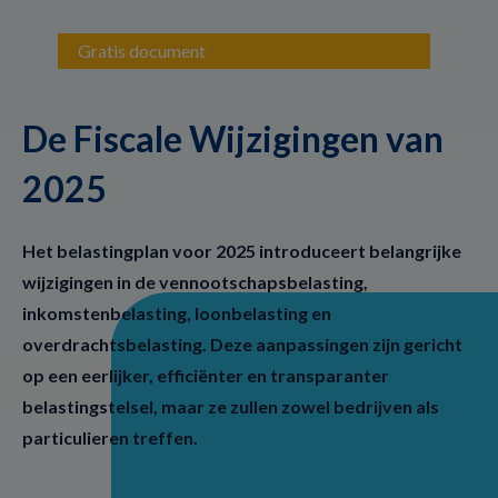
Skip
Skip
to
to
primary
main
Gratis document
navigation
content
De Fiscale Wijzigingen van
2025
Het belastingplan voor 2025 introduceert belangrijke
wijzigingen in de vennootschapsbelasting,
inkomstenbelasting, loonbelasting en
overdrachtsbelasting. Deze aanpassingen zijn gericht
op een eerlijker, efficiënter en transparanter
belastingstelsel, maar ze zullen zowel bedrijven als
particulieren treffen.