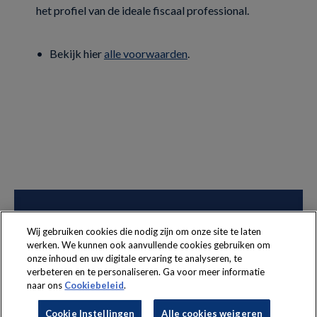
het profiel van de ideale fiscaal professional.
• Bekijk hier
alle voorwaarden
.
Wij gebruiken cookies die nodig zijn om onze site te laten
werken. We kunnen ook aanvullende cookies gebruiken om
onze inhoud en uw digitale ervaring te analyseren, te
The following regulations apply to the use of this website:
Terms
verbeteren en te personaliseren. Ga voor meer informatie
naar ons
Cookiebeleid
.
and conditions
Security
Privacy policy
Cookie policy
Cookie Instellingen
Alle cookies weigeren
Cookie Instellingen