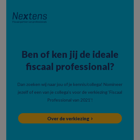
Skip
Skip
Skip
to
to
to
primary
main
footer
navigation
content
Ben of ken jij de ideale
fiscaal professional?
Dan zoeken wij naar jou of je kennis/collega! Nomineer
jezelf of een van je collega’s voor de verkiezing ‘Fiscaal
Professional van 2021’!
Over de verkiezing