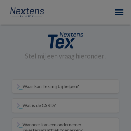
Skip
Skip
Skip
Nextens
to
to
to
Fiscaal
primary
main
footer
partner
navigation
content
van
professionals
Stel mij een vraag hieronder!
Waar kan Tex mij bij helpen?
Wat is de CSRD?
Wanneer kan een ondernemer
investeringsaftrek toepassen?