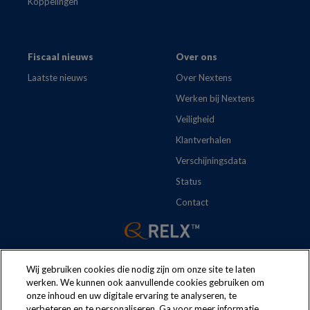
Koppelingen
Fiscaal nieuws
Over ons
Laatste nieuws
Over Nextens
Werken bij Nextens
Veiligheid
Klantverhalen
Verschijningsdata
Status
Contact
Wij gebruiken cookies die nodig zijn om onze site te laten
werken. We kunnen ook aanvullende cookies gebruiken om
onze inhoud en uw digitale ervaring te analyseren, te
verbeteren en te personaliseren. Ga voor meer informatie
The following regulations apply to the use of this website:
Terms