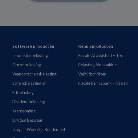
Footer
Software producten
Kennisproducten
Inkomstenbelasting
Fiscale AI assistent – Tex
Omzetbelasting
Belasting Almanakken
Vennootschapsbelasting
Vaktijdschriften
Schenkbelasting en
Fiscale kennisbank – Naslag
Erfbelasting
Dividendbelasting
Jaarrekening
Digitaal Bezwaar
Opgaaf Werkelijk Rendement