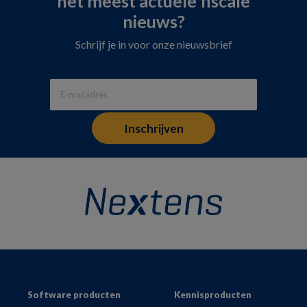
het meest actuele fiscale
nieuws?
Schrijf je in voor onze nieuwsbrief
Footer
Software producten
Kennisproducten