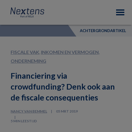
Skip
Skip
Skip
Nextens
to
to
to
Fiscaal
primary
main
footer
partner
navigation
content
van
ACHTERGRONDARTIKEL
professionals
FISCALE VAK
,
INKOMEN EN VERMOGEN
,
ONDERNEMING
Financiering via
crowdfunding? Denk ook aan
de fiscale consequenties
NANCY VAN BEMMEL
05 MRT 2019
5 MIN LEESTIJD