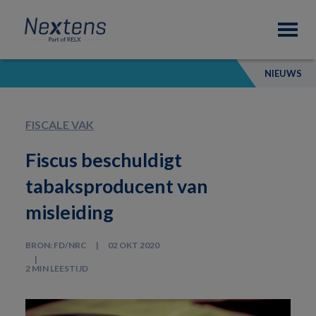
Skip
Skip
Skip
Nextens
to
to
to
Fiscaal
primary
main
footer
partner
navigation
content
van
NIEUWS
professionals
FISCALE VAK
Fiscus beschuldigt
tabaksproducent van
misleiding
BRON: FD/NRC
02 OKT 2020
2 MIN LEESTIJD