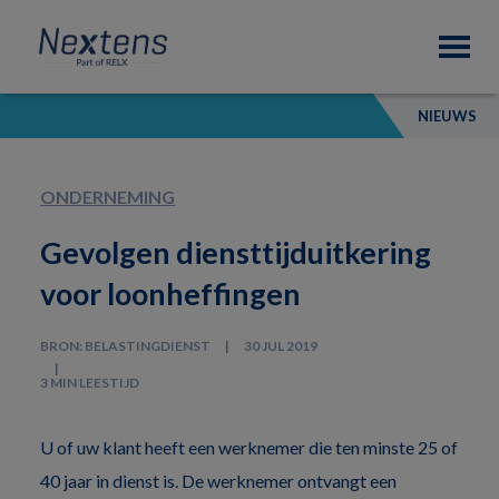
Skip
Skip
Skip
Nextens
to
to
to
Fiscaal
primary
main
footer
partner
navigation
content
van
NIEUWS
professionals
ONDERNEMING
Gevolgen diensttijduitkering
voor loonheffingen
BRON: BELASTINGDIENST
30 JUL 2019
3 MIN LEESTIJD
U of uw klant heeft een werknemer die ten minste 25 of
40 jaar in dienst is. De werknemer ontvangt een