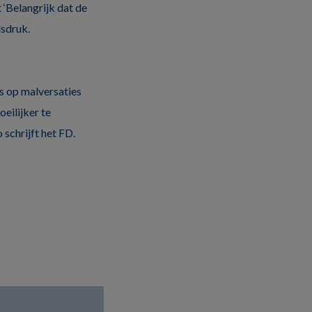
 ‘Belangrijk dat de
dsdruk.
ns op malversaties
eilijker te
schrijft het FD.