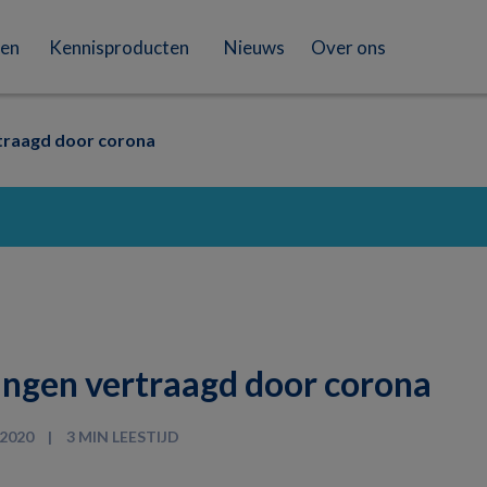
en
Kennisproducten
Nieuws
Over ons
traagd door corona
ingen vertraagd door corona
 2020
3 MIN LEESTIJD