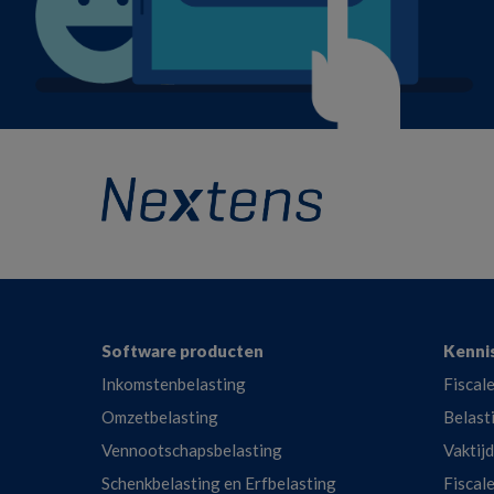
Footer
Software producten
Kenni
Inkomstenbelasting
Fiscale
Omzetbelasting
Belast
Vennootschapsbelasting
Vaktij
Schenkbelasting en Erfbelasting
Fiscal