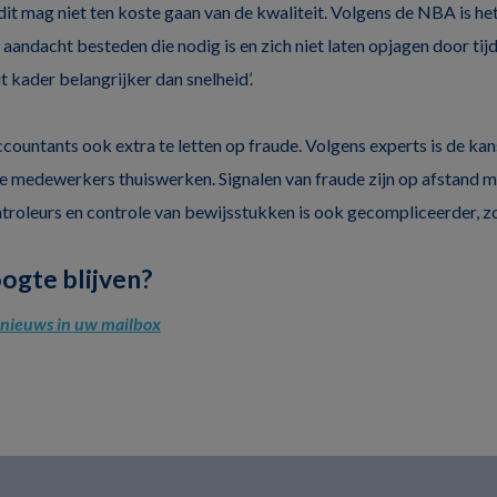
it mag niet ten koste gaan van de kwaliteit. Volgens de NBA is het
aandacht besteden die nodig is en zich niet laten opjagen door tij
it kader belangrijker dan snelheid’.
countants ook extra te letten op fraude. Volgens experts is de ka
le medewerkers thuiswerken. Signalen van fraude zijn op afstand mo
ntroleurs en controle van bewijsstukken is ook gecompliceerder, zo 
oogte blijven?
l nieuws in uw mailbox