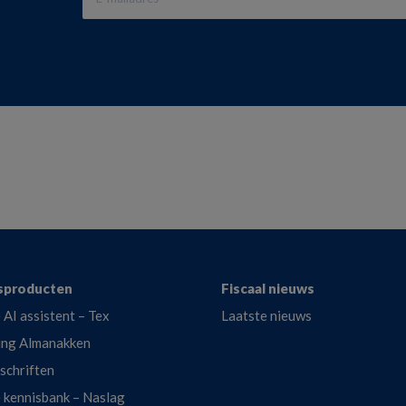
sproducten
Fiscaal nieuws
 AI assistent – Tex
Laatste nieuws
ing Almanakken
dschriften
e kennisbank – Naslag