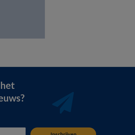
 het
ieuws?