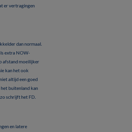
t er vertragingen
kkelder dan normaal.
oals extra NOW-
p afstand moeilijker
ie kan het ook
et altijd een goed
 het buitenland kan
zo schrijft het FD.
ngen en latere