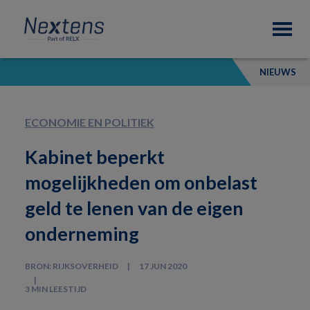
Skip
Skip
Skip
Nextens
to
to
to
Fiscaal
primary
main
footer
partner
navigation
content
van
NIEUWS
professionals
ECONOMIE EN POLITIEK
Kabinet beperkt
mogelijkheden om onbelast
geld te lenen van de eigen
onderneming
BRON: RIJKSOVERHEID
17 JUN 2020
3 MIN LEESTIJD