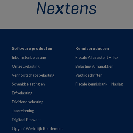
Footer
Software producten
Kennisproducten
Inkomstenbelasting
Fiscale AI assistent – Tex
Omzetbelasting
Belasting Almanakken
Vennootschapsbelasting
Vaktijdschriften
Schenkbelasting en
Fiscale kennisbank – Naslag
Erfbelasting
Dividendbelasting
Jaarrekening
Digitaal Bezwaar
Opgaaf Werkelijk Rendement