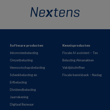
Footer
Software producten
Kennisproducten
Inkomstenbelasting
Fiscale AI assistent – Tex
Omzetbelasting
Belasting Almanakken
Vennootschapsbelasting
Vaktijdschriften
Schenkbelasting en
Fiscale kennisbank – Naslag
Erfbelasting
Dividendbelasting
Jaarrekening
Digitaal Bezwaar