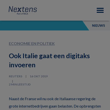
Skip
Skip
Skip
Nextens
to
to
to
Fiscaal
primary
main
footer
partner
navigation
content
van
NIEUWS
professionals
ECONOMIE EN POLITIEK
Ook Italie gaat een digitaks
invoeren
REUTERS
16 OKT 2019
2 MIN LEESTIJD
Naast de Franse wil nu ook de Italiaanse regering de
grote internetbedrijven gaan belasten. De opbrengsten