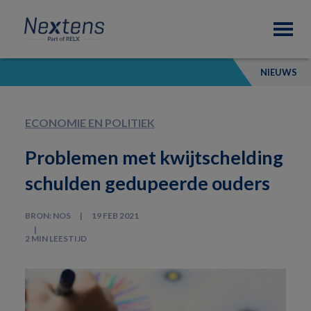
Skip
Skip
Skip
Nextens
to
to
to
Fiscaal
primary
main
footer
partner
navigation
content
van
NIEUWS
professionals
ECONOMIE EN POLITIEK
Problemen met kwijtschelding
schulden gedupeerde ouders
BRON: NOS
19 FEB 2021
2 MIN LEESTIJD