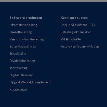
Footer
Software producten
Kennisproducten
Inkomstenbelasting
Fiscale AI assistent – Tex
Omzetbelasting
Belasting Almanakken
Vennootschapsbelasting
Vaktijdschriften
Schenkbelasting en
Fiscale kennisbank – Naslag
Erfbelasting
Dividendbelasting
Jaarrekening
Digitaal Bezwaar
Opgaaf Werkelijk Rendement
Koppelingen