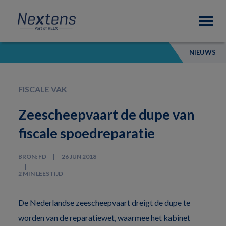
Skip
Skip
Skip
Nextens
to
to
to
Fiscaal
primary
main
footer
partner
navigation
content
van
NIEUWS
professionals
FISCALE VAK
Zeescheepvaart de dupe van
fiscale spoedreparatie
BRON: FD
26 JUN 2018
2 MIN LEESTIJD
De Nederlandse zeescheepvaart dreigt de dupe te
worden van de reparatiewet, waarmee het kabinet