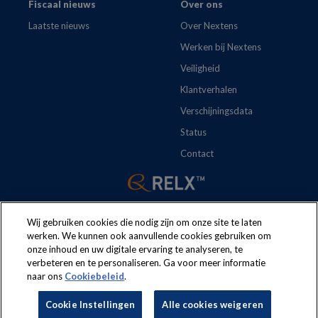
Fiscaal nieuws
Over ons
Laatste nieuws
Over Nextens
Werken bij Nextens
Veiligheid
Klantverhalen
Verschijningsdata
Status
Contact
Wij gebruiken cookies die nodig zijn om onze site te laten
werken. We kunnen ook aanvullende cookies gebruiken om
onze inhoud en uw digitale ervaring te analyseren, te
The following regulations apply to the use of this website:
Terms
verbeteren en te personaliseren. Ga voor meer informatie
naar ons
Cookiebeleid
.
and conditions
Security
Privacy policy
Cookie policy
Cookie Instellingen
Alle cookies weigeren
Cookie Instellingen