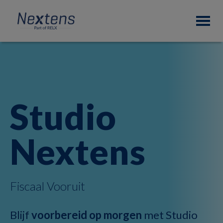
Skip
Skip
Nextens
to
to
Fiscaal
primary
main
partner
navigation
content
van
professionals
Studio
Nextens
Fiscaal Vooruit
Blijf
voorbereid op morgen
met Studio