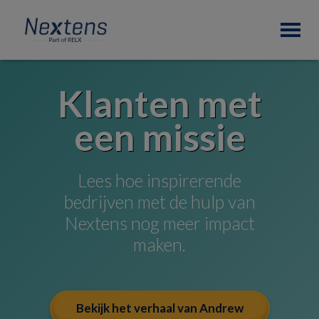
Skip
Skip
Nextens
to
to
Fiscaal
primary
main
partner
navigation
content
van
professionals
Klanten met
een missie
Lees hoe inspirerende
bedrijven met de hulp van
Nextens nog meer impact
maken.
Bekijk het verhaal van Andrew