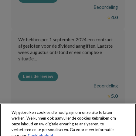
Beoordeling
⭐
4.0
We hebben per 1 september 2024 een contract
afgesloten voor de dividend aangiften. Laatste
week augustus ontstond er een complexe
situatie…
Lees de review
Beoordeling
⭐
5.0
Wij gebruiken cookies die nodig zijn om onze site te laten
werken. We kunnen ook aanvullende cookies gebruiken om
onze inhoud en uw digitale ervaring te analyseren, te
verbeteren en te personaliseren. Ga voor meer informatie
The following regulations apply to the use of this website:
Terms
naar ons
Cookiebeleid
.