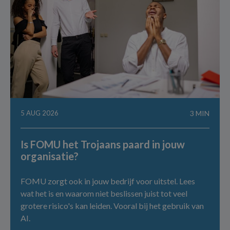
5 AUG 2026
3 MIN
Is FOMU het Trojaans paard in jouw
organisatie?
FOMU zorgt ook in jouw bedrijf voor uitstel. Lees
wat het is en waarom niet beslissen juist tot veel
grotere risico's kan leiden. Vooral bij het gebruik van
AI.