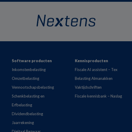
Footer
Software producten
Kennisproducten
Inkomstenbelasting
Fiscale AI assistent – Tex
Omzetbelasting
Belasting Almanakken
Vennootschapsbelasting
Vaktijdschriften
Schenkbelasting en
Fiscale kennisbank – Naslag
Erfbelasting
Dividendbelasting
Jaarrekening
Digitaal Bezwaar