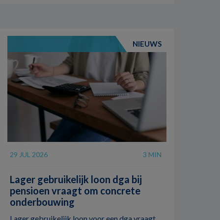
NIEUWS
29 JUL 2026
3 MIN
Lager gebruikelijk loon dga bij
pensioen vraagt om concrete
onderbouwing
Lager gebruikelijk loon voor een dga vraagt