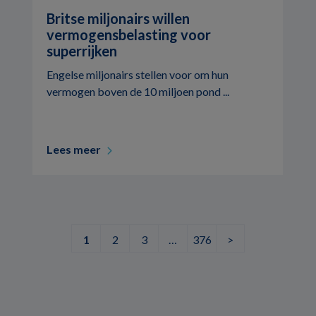
Britse miljonairs willen
vermogensbelasting voor
superrijken
Engelse miljonairs stellen voor om hun
vermogen boven de 10 miljoen pond ...
Lees meer
1
2
3
…
376
>