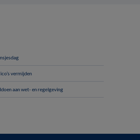
insjesdag
sico’s vermijden
ldoen aan wet- en regelgeving