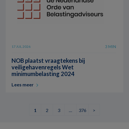
3 MIN
17 JUL 2026
NOB plaatst vraagtekens bij
veiligehavenregels Wet
minimumbelasting 2024
Lees meer
1
2
3
…
376
>