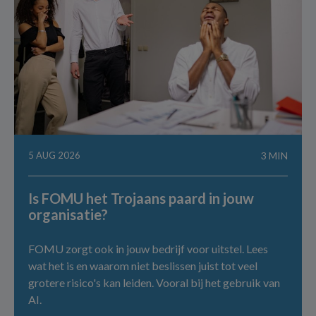
5 AUG 2026
3 MIN
Is FOMU het Trojaans paard in jouw
organisatie?
FOMU zorgt ook in jouw bedrijf voor uitstel. Lees
wat het is en waarom niet beslissen juist tot veel
grotere risico's kan leiden. Vooral bij het gebruik van
AI.