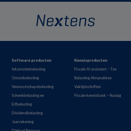
Footer
Software producten
Kennisproducten
Inkomstenbelasting
Fiscale AI assistent – Tex
Omzetbelasting
Belasting Almanakken
Vennootschapsbelasting
Vaktijdschriften
Schenkbelasting en
Fiscale kennisbank – Naslag
Erfbelasting
Dividendbelasting
Jaarrekening
Digitaal Bezwaar