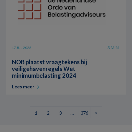
3 MIN
17 JUL 2026
NOB plaatst vraagtekens bij
veiligehavenregels Wet
minimumbelasting 2024
Lees meer
1
2
3
…
376
>