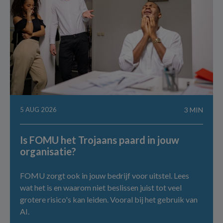
5 AUG 2026
3 MIN
Is FOMU het Trojaans paard in jouw
organisatie?
FOMU zorgt ook in jouw bedrijf voor uitstel. Lees
wat het is en waarom niet beslissen juist tot veel
grotere risico's kan leiden. Vooral bij het gebruik van
AI.