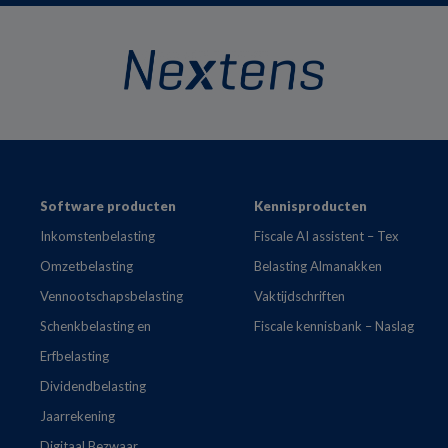
Footer
Software producten
Kennisproducten
Inkomstenbelasting
Fiscale AI assistent – Tex
Omzetbelasting
Belasting Almanakken
Vennootschapsbelasting
Vaktijdschriften
Schenkbelasting en
Fiscale kennisbank – Naslag
Erfbelasting
Dividendbelasting
Jaarrekening
Digitaal Bezwaar