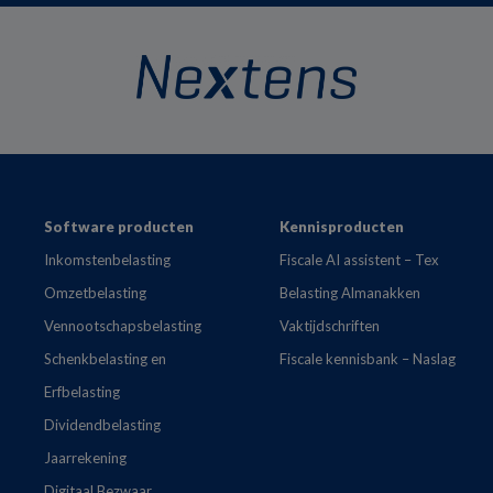
Footer
Software producten
Kennisproducten
Inkomstenbelasting
Fiscale AI assistent – Tex
Omzetbelasting
Belasting Almanakken
Vennootschapsbelasting
Vaktijdschriften
Schenkbelasting en
Fiscale kennisbank – Naslag
Erfbelasting
Dividendbelasting
Jaarrekening
Digitaal Bezwaar