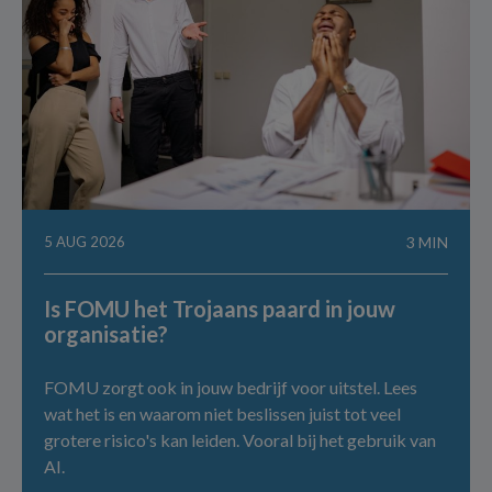
5 AUG 2026
3 MIN
Is FOMU het Trojaans paard in jouw
organisatie?
FOMU zorgt ook in jouw bedrijf voor uitstel. Lees
wat het is en waarom niet beslissen juist tot veel
grotere risico's kan leiden. Vooral bij het gebruik van
AI.