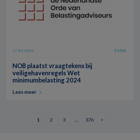
3 MIN
17 JUL 2026
NOB plaatst vraagtekens bij
veiligehavenregels Wet
minimumbelasting 2024
Lees meer
1
2
3
…
376
>