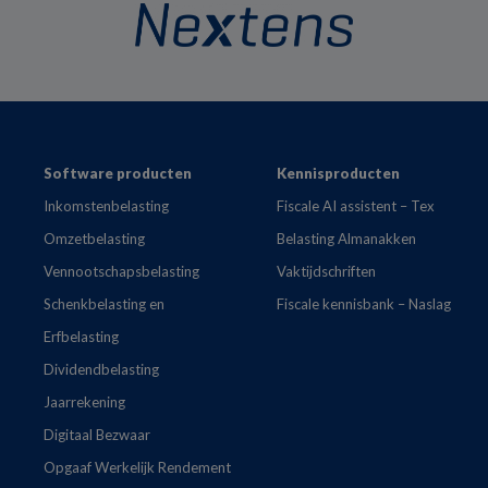
Footer
Software producten
Kennisproducten
Inkomstenbelasting
Fiscale AI assistent – Tex
Omzetbelasting
Belasting Almanakken
Vennootschapsbelasting
Vaktijdschriften
Schenkbelasting en
Fiscale kennisbank – Naslag
Erfbelasting
Dividendbelasting
Jaarrekening
Digitaal Bezwaar
Opgaaf Werkelijk Rendement