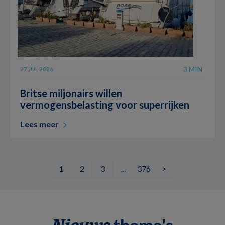
3 MIN
27 JUL 2026
Britse miljonairs willen
vermogensbelasting voor superrijken
Lees meer
1
2
3
…
376
>
thema's