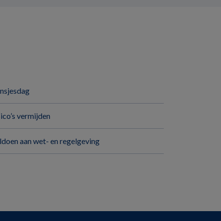
insjesdag
sico’s vermijden
ldoen aan wet- en regelgeving