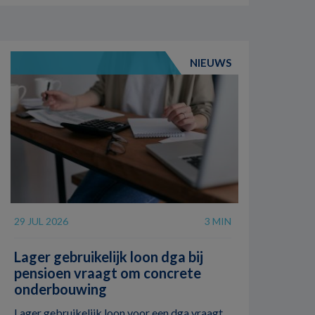
NIEUWS
29 JUL 2026
3 MIN
Lager gebruikelijk loon dga bij
pensioen vraagt om concrete
onderbouwing
Lager gebruikelijk loon voor een dga vraagt