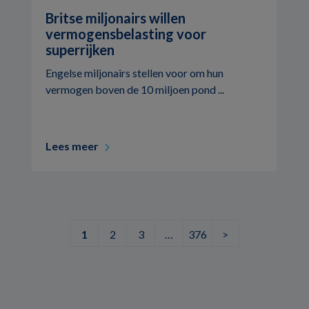
Britse miljonairs willen
vermogensbelasting voor
superrijken
Engelse miljonairs stellen voor om hun
vermogen boven de 10 miljoen pond ...
Lees meer
1
2
3
…
376
>