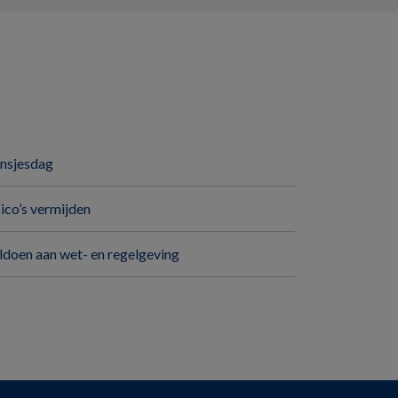
insjesdag
sico’s vermijden
ldoen aan wet- en regelgeving