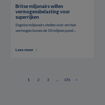
Britse miljonairs willen
vermogensbelasting voor
superrijken
Engelse miljonairs stellen voor om hun
vermogen boven de 10 miljoen pond ...
Lees meer
1
2
3
…
376
>