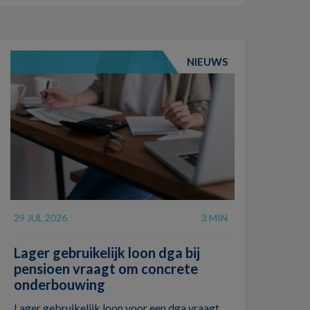
NIEUWS
29 JUL 2026
3 MIN
Lager gebruikelijk loon dga bij
pensioen vraagt om concrete
onderbouwing
Lager gebruikelijk loon voor een dga vraagt