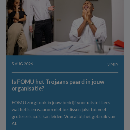
5 AUG 2026
3 MIN
Is FOMU het Trojaans paard in jouw
organisatie?
FOMU zorgt ook in jouw bedrijf voor uitstel. Lees
wat het is en waarom niet beslissen juist tot veel
grotere risico's kan leiden. Vooral bij het gebruik van
AI.