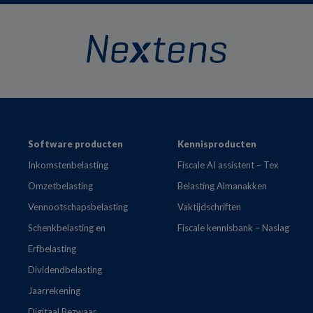
Footer
Software producten
Kennisproducten
Inkomstenbelasting
Fiscale AI assistent – Tex
Omzetbelasting
Belasting Almanakken
Vennootschapsbelasting
Vaktijdschriften
Schenkbelasting en
Fiscale kennisbank – Naslag
Erfbelasting
Dividendbelasting
Jaarrekening
Digitaal Bezwaar