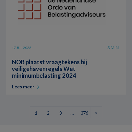
3 MIN
17 JUL 2026
NOB plaatst vraagtekens bij
veiligehavenregels Wet
minimumbelasting 2024
Lees meer
1
2
3
…
376
>