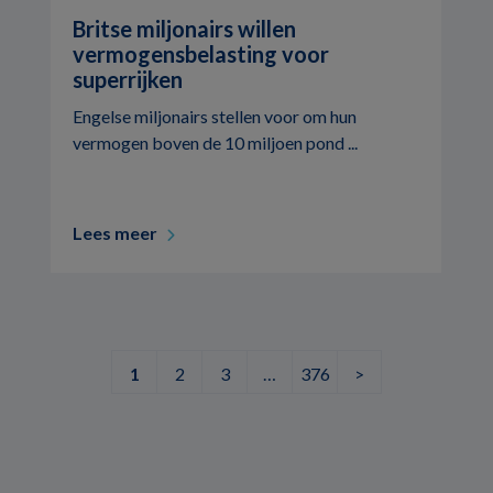
Britse miljonairs willen
vermogensbelasting voor
superrijken
Engelse miljonairs stellen voor om hun
vermogen boven de 10 miljoen pond ...
Lees meer
1
2
3
…
376
>