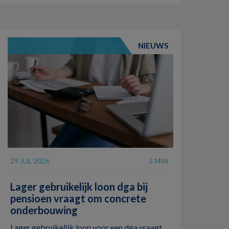
NIEUWS
29 JUL 2026
3 MIN
Lager gebruikelijk loon dga bij
pensioen vraagt om concrete
onderbouwing
Lager gebruikelijk loon voor een dga vraagt