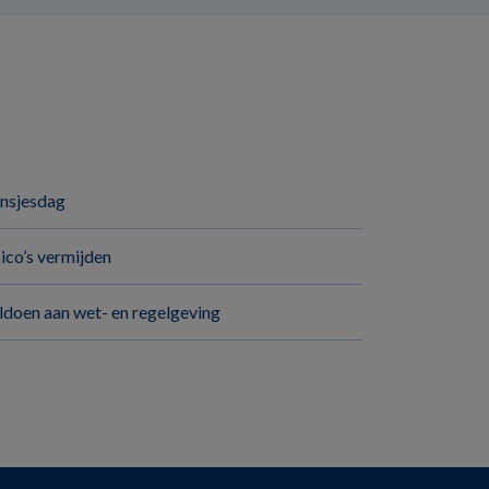
insjesdag
sico’s vermijden
ldoen aan wet- en regelgeving