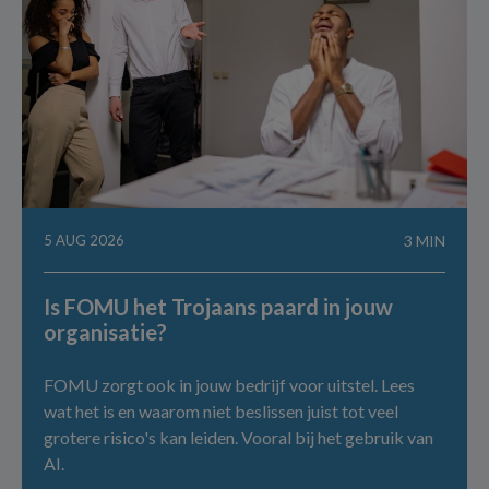
5 AUG 2026
3 MIN
Is FOMU het Trojaans paard in jouw
organisatie?
FOMU zorgt ook in jouw bedrijf voor uitstel. Lees
wat het is en waarom niet beslissen juist tot veel
grotere risico's kan leiden. Vooral bij het gebruik van
AI.