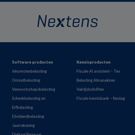
Footer
Software producten
Kennisproducten
Inkomstenbelasting
Fiscale AI assistent – Tex
Omzetbelasting
Belasting Almanakken
Vennootschapsbelasting
Vaktijdschriften
Schenkbelasting en
Fiscale kennisbank – Naslag
Erfbelasting
Dividendbelasting
Jaarrekening
Digitaal Bezwaar