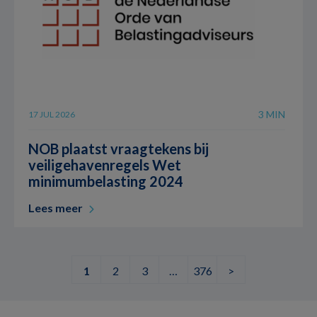
3 MIN
17 JUL 2026
NOB plaatst vraagtekens bij
veiligehavenregels Wet
minimumbelasting 2024
Lees meer
1
2
3
…
376
>