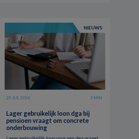
NIEUWS
29 JUL 2026
3 MIN
Lager gebruikelijk loon dga bij
pensioen vraagt om concrete
onderbouwing
Lager gebruikelijk loon voor een dga vraagt