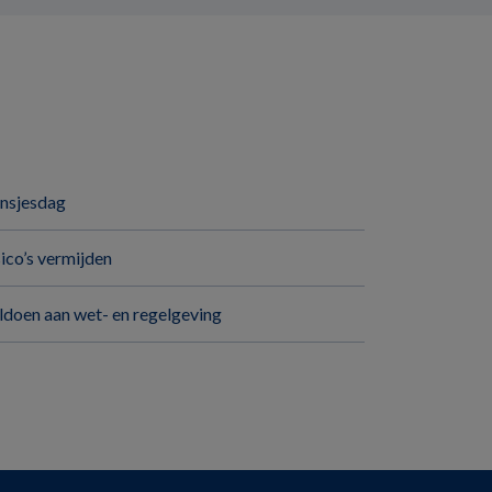
insjesdag
sico’s vermijden
ldoen aan wet- en regelgeving