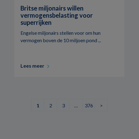
Britse miljonairs willen
vermogensbelasting voor
superrijken
Engelse miljonairs stellen voor om hun
vermogen boven de 10 miljoen pond ...
Lees meer
1
2
3
…
376
>