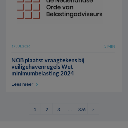
3 MIN
17 JUL 2026
NOB plaatst vraagtekens bij
veiligehavenregels Wet
minimumbelasting 2024
Lees meer
1
2
3
…
376
>