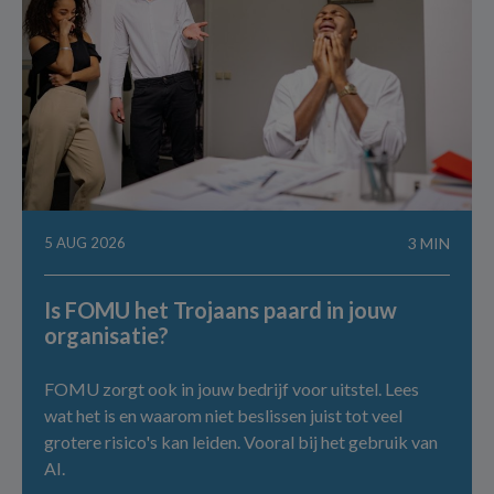
5 AUG 2026
3 MIN
Is FOMU het Trojaans paard in jouw
organisatie?
FOMU zorgt ook in jouw bedrijf voor uitstel. Lees
wat het is en waarom niet beslissen juist tot veel
grotere risico's kan leiden. Vooral bij het gebruik van
AI.