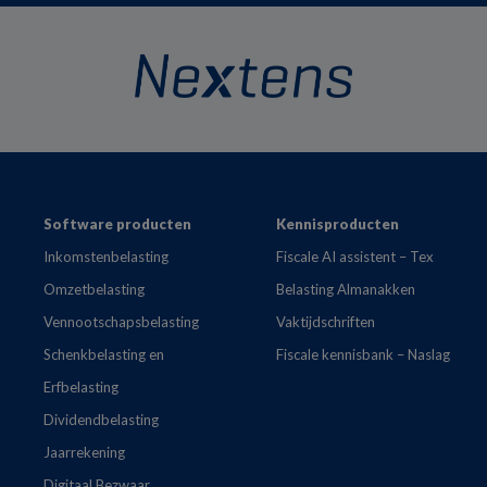
Footer
Software producten
Kennisproducten
Inkomstenbelasting
Fiscale AI assistent – Tex
Omzetbelasting
Belasting Almanakken
Vennootschapsbelasting
Vaktijdschriften
Schenkbelasting en
Fiscale kennisbank – Naslag
Erfbelasting
Dividendbelasting
Jaarrekening
Digitaal Bezwaar