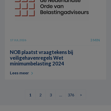
3 MIN
17 JUL 2026
NOB plaatst vraagtekens bij
veiligehavenregels Wet
minimumbelasting 2024
Lees meer
1
2
3
…
376
>