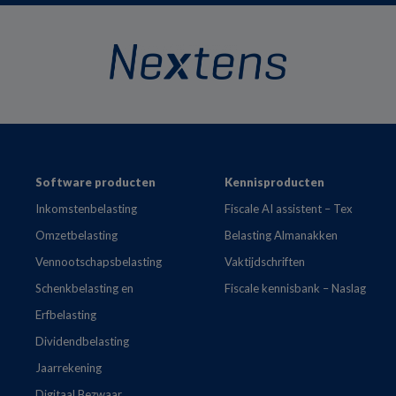
Footer
Software producten
Kennisproducten
Inkomstenbelasting
Fiscale AI assistent – Tex
Omzetbelasting
Belasting Almanakken
Vennootschapsbelasting
Vaktijdschriften
Schenkbelasting en
Fiscale kennisbank – Naslag
Erfbelasting
Dividendbelasting
Jaarrekening
Digitaal Bezwaar