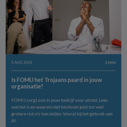
5 AUG 2026
3 MIN
Is FOMU het Trojaans paard in jouw
organisatie?
FOMU zorgt ook in jouw bedrijf voor uitstel. Lees
wat het is en waarom niet beslissen juist tot veel
grotere risico's kan leiden. Vooral bij het gebruik van
AI.