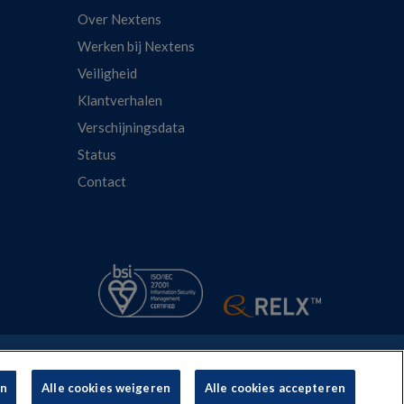
Over Nextens
Werken bij Nextens
Veiligheid
Klantverhalen
Verschijningsdata
Status
Contact
Cookie policy
Cookie Instellingen
en
Alle cookies weigeren
Alle cookies accepteren
isNexis Risk Solutions.