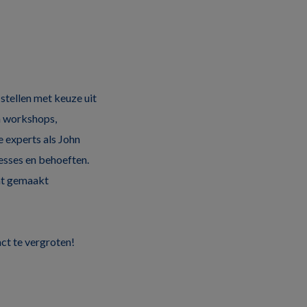
tellen met keuze uit
in workshops,
e experts als John
resses en behoeften.
at gemaakt
ct te vergroten!