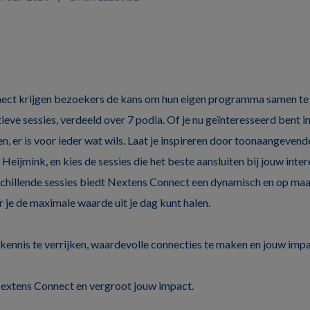
ect krijgen bezoekers de kans om hun eigen programma samen te s
tieve sessies, verdeeld over 7 podia. Of je nu geïnteresseerd bent 
n, er is voor ieder wat wils. Laat je inspireren door toonaangevend
eijmink, en kies de sessies die het beste aansluiten bij jouw inte
chillende sessies biedt Nextens Connect een dynamisch en op ma
e de maximale waarde uit je dag kunt halen.
 kennis te verrijken, waardevolle connecties te maken en jouw impa
extens Connect en vergroot jouw impact.