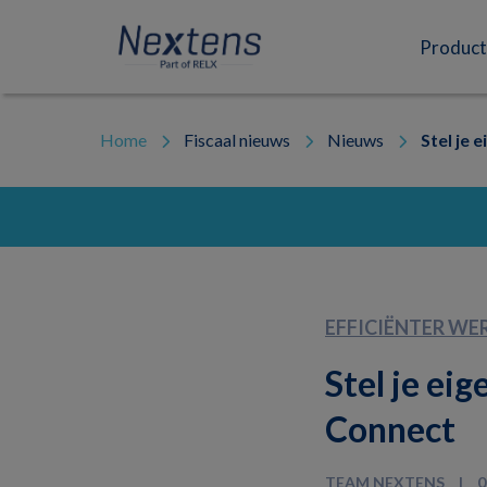
Skip
Skip
Skip
to
to
to
Nextens
Fiscaal
primary
main
footer
Product
navigation
content
partner
van
professionals
Home
Fiscaal nieuws
Nieuws
Stel je 
EFFICIËNTER WE
Stel je e
Connect
TEAM NEXTENS
0