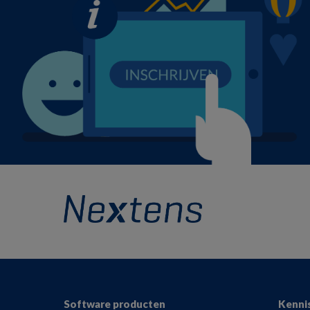
Footer
Software producten
Kenni