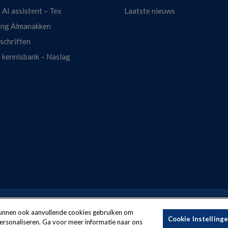
 AI assistent – Tex
Laatste nieuws
ing Almanakken
dschriften
e kennisbank – Naslag
f this website:
Terms and conditions
Security
Privacy policy
 kunnen ook aanvullende cookies gebruiken om
Cookie Instelling
personaliseren. Ga voor meer informatie naar ons
f
LexisNexis® Risk Solutions
, part of RELX.
Copyright
reserved © 2026 Lex