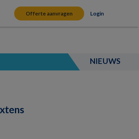
Offerte aanvragen
Login
NIEUWS
extens