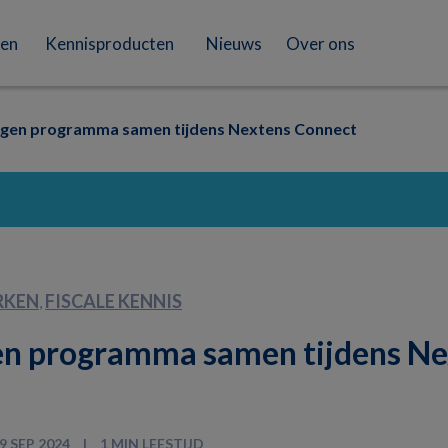
en
Kennisproducten
Nieuws
Over ons
eigen programma samen tijdens Nextens Connect
RKEN
FISCALE KENNIS
,
igen programma samen tijdens N
9 SEP 2024
1 MIN LEESTIJD