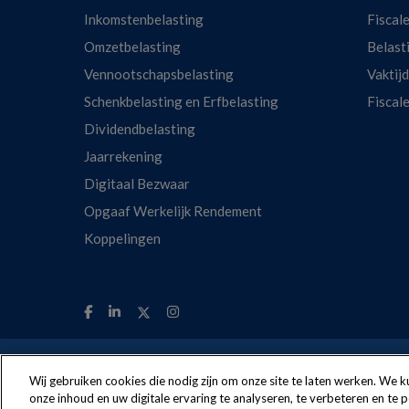
Inkomstenbelasting
Fiscale
Omzetbelasting
Belast
Vennootschapsbelasting
Vaktij
Schenkbelasting en Erfbelasting
Fiscal
Dividendbelasting
Jaarrekening
Digitaal Bezwaar
Opgaaf Werkelijk Rendement
Koppelingen
The following regulations apply to the use o
Wij gebruiken cookies die nodig zijn om onze site te laten werken. We
onze inhoud en uw digitale ervaring te analyseren, te verbeteren en te 
Nextens® is a brand o