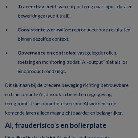
Traceerbaarheid
: van output terug naar input, data en
bewerkingen (audit trail).
Consistente werkwijze
: reproduceerbare resultaten
binnen dezelfde context.
Governance en controles
: vastgelegde rollen,
toetsing en monitoring, zodat “AI-output” niet als los
eindproduct rondzingt.
Dit sluit aan bij de bredere beweging richting betrouwbare
en transparante AI, die ook in beleid en regelgeving
terugkomt. Transparantie-eisen rond AI worden in de
komende jaren alleen maar zichtbaarder en belangrijker.
AI, frauderisico’s en boilerplate
Opvallend is dat de VEB AI niet los ziet van andere