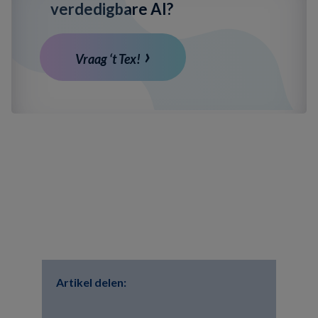
verdedigbare AI?
Vraag ‘t Tex!
Artikel delen: