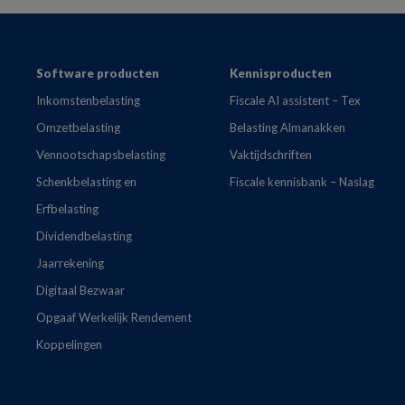
Footer
Software producten
Kennisproducten
Inkomstenbelasting
Fiscale AI assistent – Tex
Omzetbelasting
Belasting Almanakken
Vennootschapsbelasting
Vaktijdschriften
Schenkbelasting en
Fiscale kennisbank – Naslag
Erfbelasting
Dividendbelasting
Jaarrekening
Digitaal Bezwaar
Opgaaf Werkelijk Rendement
Koppelingen