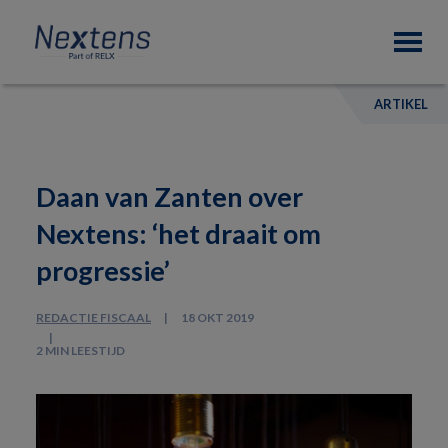
Skip
Skip
Skip
Nextens
to
to
to
Fiscaal
primary
main
footer
partner
navigation
content
van
ARTIKEL
professionals
Daan van Zanten over
Nextens: ‘het draait om
progressie’
REDACTIE FISCAAL
18 OKT 2019
2 MIN LEESTIJD