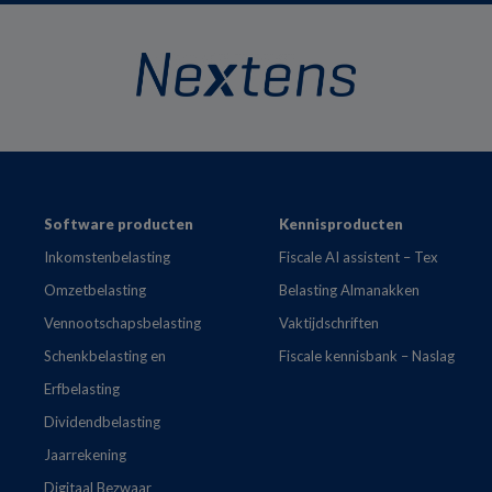
Footer
Software producten
Kennisproducten
Inkomstenbelasting
Fiscale AI assistent – Tex
Omzetbelasting
Belasting Almanakken
Vennootschapsbelasting
Vaktijdschriften
Schenkbelasting en
Fiscale kennisbank – Naslag
Erfbelasting
Dividendbelasting
Jaarrekening
Digitaal Bezwaar