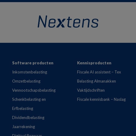
Footer
Software producten
Kennisproducten
Inkomstenbelasting
Fiscale AI assistent – Tex
Omzetbelasting
Belasting Almanakken
Vennootschapsbelasting
Vaktijdschriften
Schenkbelasting en
Fiscale kennisbank – Naslag
Erfbelasting
Dividendbelasting
Jaarrekening
Digitaal Bezwaar