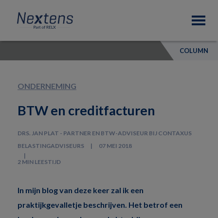
Skip
Skip
Skip
Nextens
to
to
to
Fiscaal
primary
main
footer
partner
navigation
content
van
COLUMN
professionals
ONDERNEMING
BTW en creditfacturen
DRS. JAN PLAT - PARTNER EN BTW-ADVISEUR BIJ CONTAXUS
BELASTINGADVISEURS
07 MEI 2018
2 MIN LEESTIJD
In mijn blog van deze keer zal ik een
praktijkgevalletje beschrijven. Het betrof een