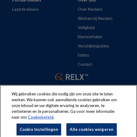
Laatste nieuws
Over Nextens
Werken bij Nextens
Veiligheid
Klantverhalen
Verschijningsdata
Status
Contact
Wij gebruiken cookies die nodig zijn om onze site te laten
werken. We kunnen ook aanvullende cookies gebruiken om
onze inhoud en uw digitale ervaring te analyseren, te
The following regulations apply to the use of this website:
Terms
verbeteren en te personaliseren. Ga voor meer informatie
naar ons
Cookiebeleid
.
and conditions
Security
Privacy policy
Cookie policy
Cookie Instellingen
Alle cookies weigeren
Cookie Instellingen