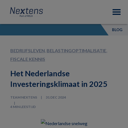
Skip
Skip
Skip
Nextens
to
to
to
Fiscaal
primary
main
footer
partner
navigation
content
van
BLOG
professionals
BEDRIJFSLEVEN
,
BELASTINGOPTIMALISATIE
,
FISCALE KENNIS
Het Nederlandse
Investeringsklimaat in 2025
TEAM NEXTENS
31 DEC 2024
4 MIN LEESTIJD