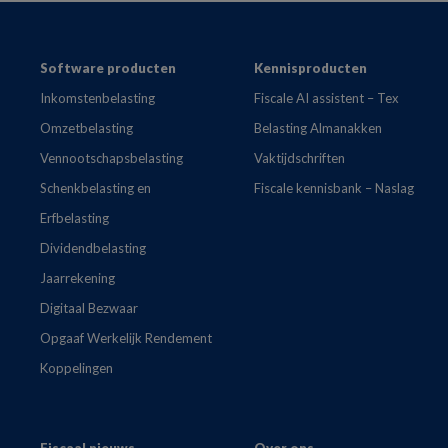
Footer
Software producten
Kennisproducten
Inkomstenbelasting
Fiscale AI assistent – Tex
Omzetbelasting
Belasting Almanakken
Vennootschapsbelasting
Vaktijdschriften
Schenkbelasting en
Fiscale kennisbank – Naslag
Erfbelasting
Dividendbelasting
Jaarrekening
Digitaal Bezwaar
Opgaaf Werkelijk Rendement
Koppelingen
Fiscaal nieuws
Over ons