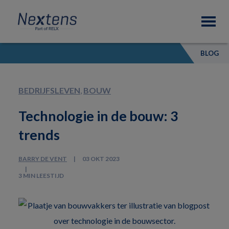
Skip
Skip
Skip
Nextens
to
to
to
Fiscaal
primary
main
footer
partner
navigation
content
van
BLOG
professionals
BEDRIJFSLEVEN
,
BOUW
Technologie in de bouw: 3
trends
BARRY DE VENT
03 OKT 2023
3 MIN LEESTIJD