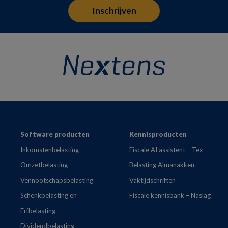
Footer
Software producten
Kennisproducten
Inkomstenbelasting
Fiscale AI assistent – Tex
Omzetbelasting
Belasting Almanakken
Vennootschapsbelasting
Vaktijdschriften
Schenkbelasting en
Fiscale kennisbank – Naslag
Erfbelasting
Dividendbelasting