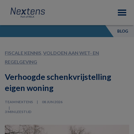
Skip
Skip
Skip
Nextens
to
to
to
Fiscaal
primary
main
footer
partner
navigation
content
van
BLOG
professionals
FISCALE KENNIS
,
VOLDOEN AAN WET- EN
REGELGEVING
Verhoogde schenkvrijstelling
eigen woning
TEAM NEXTENS
08 JUN 2026
3 MIN LEESTIJD