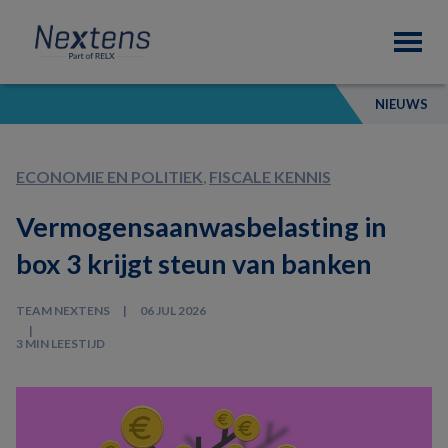
Skip
Skip
Skip
Nextens
to
to
to
Fiscaal
primary
main
footer
partner
navigation
content
van
NIEUWS
professionals
ECONOMIE EN POLITIEK
,
FISCALE KENNIS
Vermogensaanwasbelasting in
box 3 krijgt steun van banken
TEAM NEXTENS
06 JUL 2026
3 MIN LEESTIJD