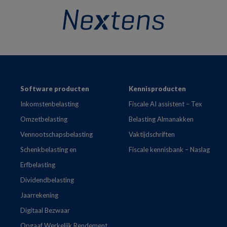
Footer
Software producten
Kennisproducten
Inkomstenbelasting
Fiscale AI assistent – Tex
Omzetbelasting
Belasting Almanakken
Vennootschapsbelasting
Vaktijdschriften
Schenkbelasting en
Fiscale kennisbank – Naslag
Erfbelasting
Dividendbelasting
Jaarrekening
Digitaal Bezwaar
Opgaaf Werkelijk Rendement