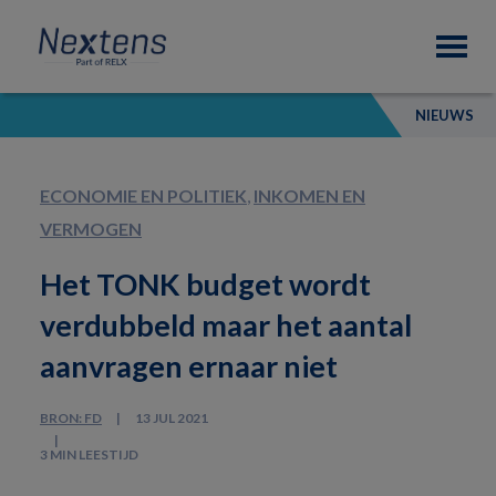
Skip
Skip
Skip
Nextens
to
to
to
Fiscaal
primary
main
footer
partner
navigation
content
van
NIEUWS
professionals
ECONOMIE EN POLITIEK
,
INKOMEN EN
VERMOGEN
Het TONK budget wordt
verdubbeld maar het aantal
aanvragen ernaar niet
BRON: FD
13 JUL 2021
3 MIN LEESTIJD