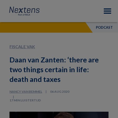
Skip
Skip
Skip
Nextens
to
to
to
Fiscaal
primary
main
footer
partner
navigation
content
van
PODCAST
professionals
FISCALE VAK
Daan van Zanten: ‘there are
two things certain in life:
death and taxes
NANCY VAN BEMMEL
06 AUG 2020
17 MIN LUISTERTIJD