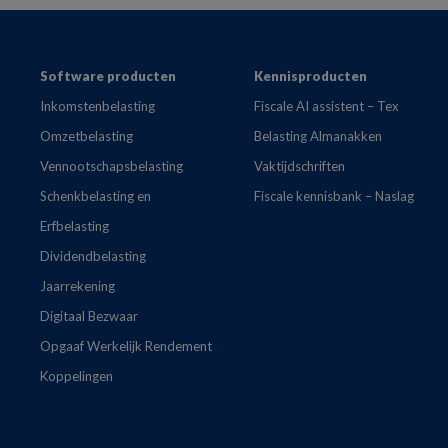
Footer
Software producten
Kennisproducten
Inkomstenbelasting
Fiscale AI assistent – Tex
Omzetbelasting
Belasting Almanakken
Vennootschapsbelasting
Vaktijdschriften
Schenkbelasting en
Fiscale kennisbank – Naslag
Erfbelasting
Dividendbelasting
Jaarrekening
Digitaal Bezwaar
Opgaaf Werkelijk Rendement
Koppelingen