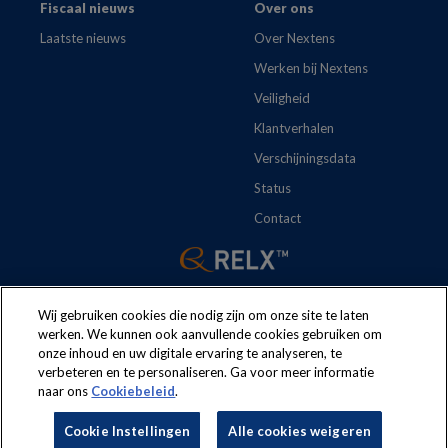
Fiscaal nieuws
Over ons
Laatste nieuws
Over Nextens
Werken bij Nextens
Veiligheid
Klantverhalen
Verschijningsdata
Status
Contact
Wij gebruiken cookies die nodig zijn om onze site te laten
werken. We kunnen ook aanvullende cookies gebruiken om
onze inhoud en uw digitale ervaring te analyseren, te
The following regulations apply to the use of this website:
Terms
verbeteren en te personaliseren. Ga voor meer informatie
naar ons
Cookiebeleid
.
and conditions
Security
Privacy policy
Cookie policy
Cookie Instellingen
Alle cookies weigeren
Cookie Instellingen