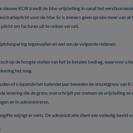
e nieuwe KOR treedt de btw-vrijstelling in vanaf het eerstkomende
nistratieplicht voor de btw. Er is immers geen sprake meer van af 
licht om facturen uit te reiken vervalt.
 tijdsbesparing tegenvallen en wel om de volgende redenen:
 toch op de hoogte stellen van het te betalen bedrag, waarvoor u he
ekening het mag.
ouden of u lopende het kalenderjaar beneden de omzetgrens van € 20
de levering die de grens overschrijdt per meteen de vrijstelling en 
ngen en te administreren.
gifte wijzigt er niets. De administratie dient een volledig beeld 
g