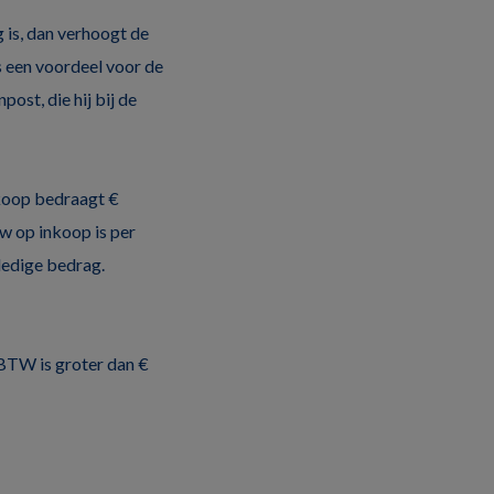
 is, dan verhoogt de
s een voordeel voor de
ost, die hij bij de
nkoop bedraagt €
w op inkoop is per
lledige bedrag.
 BTW is groter dan €