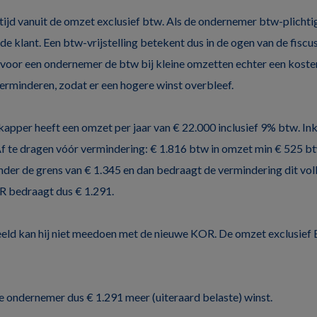
ltijd vanuit de omzet exclusief btw. Als de ondernemer btw-plichtig
e klant. Een btw-vrijstelling betekent dus in de ogen van de fiscu
is voor een ondernemer de btw bij kleine omzetten echter een kostenp
rminderen, zodat er een hogere winst overbleef.
kapper heeft een omzet per jaar van € 22.000 inclusief 9% btw. I
 te dragen vóór vermindering: € 1.816 btw in omzet min € 525 bt
 onder de grens van € 1.345 en dan bedraagt de vermindering dit vo
R bedraagt dus € 1.291.
eeld kan hij niet meedoen met de nieuwe KOR. De omzet exclusief
 ondernemer dus € 1.291 meer (uiteraard belaste) winst.