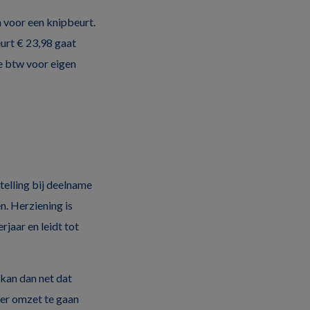
n voor een knipbeurt.
eurt € 23,98 gaat
de btw voor eigen
stelling bij deelname
n. Herziening is
jaar en leidt tot
 kan dan net dat
eer omzet te gaan