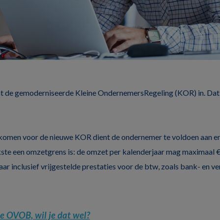
at de gemoderniseerde Kleine OndernemersRegeling (KOR) in. Dat 
komen voor de nieuwe KOR dient de ondernemer te voldoen aan e
kste een omzetgrens is: de omzet per kalenderjaar mag maximaal 
aar inclusief vrijgestelde prestaties voor de btw, zoals bank- en 
e OVOB, wil je dat wel?