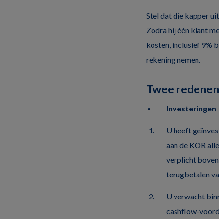
Stel dat die kapper ui
Zodra hij één klant me
kosten, inclusief 9% b
rekening nemen.
Twee redenen 
Investeringen
U heeft geïnvest
aan de KOR alle
verplicht boven
terugbetalen va
U verwacht binn
cashflow-voorde