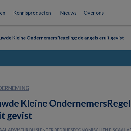
en
Kennisproducten
Nieuws
Over ons
uwde Kleine OndernemersRegeling: de angels eruit gevist
DERNEMING
uwde Kleine OndernemersRegeli
it gevist
CAAL ADVISEUR BIJ SLENTER BEDRIJFSECONOMISCH EN FISCAAL A