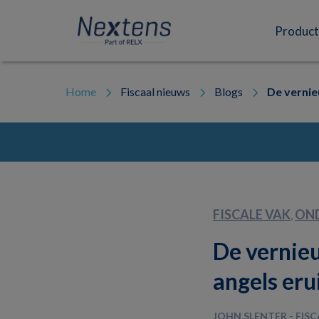
Skip
Skip
Skip
to
to
to
Nextens
Fiscaal
primary
main
footer
Product
navigation
content
partner
van
professionals
Home
Fiscaal nieuws
Blogs
De vernie
FISCALE VAK
ON
,
De vernie
angels eru
JOHN SLENTER - FIS