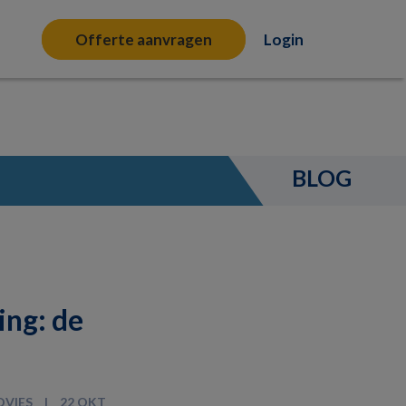
Offerte aanvragen
Login
BLOG
ng: de
DVIES
22 OKT