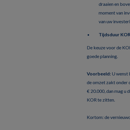
draaien en bove
moment van inves
van uw invester
Tijdsduur KOR 
De keuze voor de KOR g
goede planning.
Voorbeeld:
U wenst l
de omzet zakt onder d
€ 20.000, dan mag u dr
KOR te zitten.
Kortom: de vernieuwd