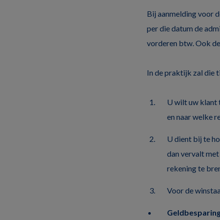
Bij aanmelding voor d
per die datum de admi
vorderen btw. Ook de p
In de praktijk zal die
U wilt uw klant
en naar welke r
U dient bij te h
dan vervalt met 
rekening te bre
Voor de winstaan
Geldbesparin