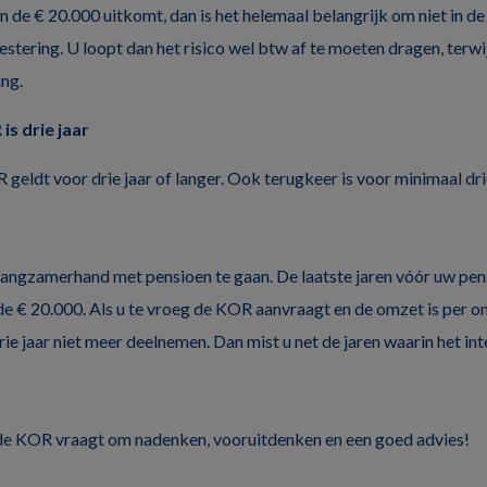
n de € 20.000 uitkomt, dan is het helemaal belangrijk om niet in de
tering. U loopt dan het risico wel btw af te moeten dragen, terwijl
ing.
is drie jaar
eldt voor drie jaar of langer. Ook terugkeer is voor minimaal drie
angzamerhand met pensioen te gaan. De laatste jaren vóór uw pen
e € 20.000. Als u te vroeg de KOR aanvraagt en de omzet is per o
ie jaar niet meer deelnemen. Dan mist u net de jaren waarin het in
e KOR vraagt om nadenken, vooruitdenken en een goed advies!