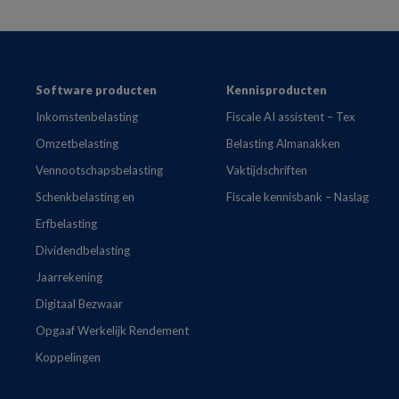
Footer
Software producten
Kennisproducten
Inkomstenbelasting
Fiscale AI assistent – Tex
Omzetbelasting
Belasting Almanakken
Vennootschapsbelasting
Vaktijdschriften
Schenkbelasting en
Fiscale kennisbank – Naslag
Erfbelasting
Dividendbelasting
Jaarrekening
Digitaal Bezwaar
Opgaaf Werkelijk Rendement
Koppelingen