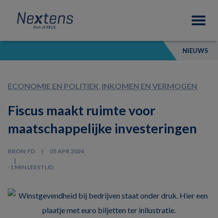
Skip
Skip
Skip
Nextens
to
to
to
Fiscaal
primary
main
footer
partner
navigation
content
van
NIEUWS
professionals
ECONOMIE EN POLITIEK
,
INKOMEN EN VERMOGEN
Fiscus maakt ruimte voor
maatschappelijke investeringen
BRON: FD
05 APR 2024
-1 MIN LEESTIJD