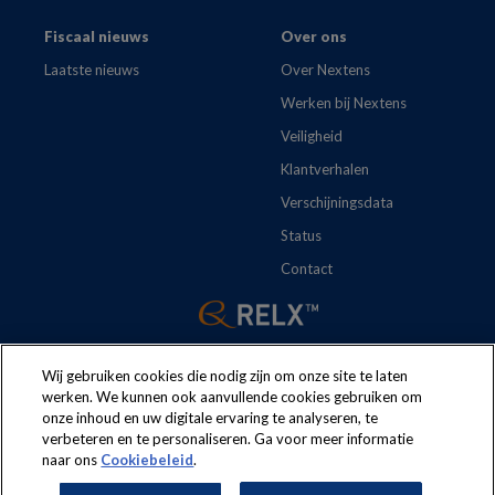
Fiscaal nieuws
Over ons
Laatste nieuws
Over Nextens
Werken bij Nextens
Veiligheid
Klantverhalen
Verschijningsdata
Status
Contact
Wij gebruiken cookies die nodig zijn om onze site te laten
werken. We kunnen ook aanvullende cookies gebruiken om
onze inhoud en uw digitale ervaring te analyseren, te
The following regulations apply to the use of this website:
Terms
verbeteren en te personaliseren. Ga voor meer informatie
naar ons
Cookiebeleid
.
and conditions
Security
Privacy policy
Cookie policy