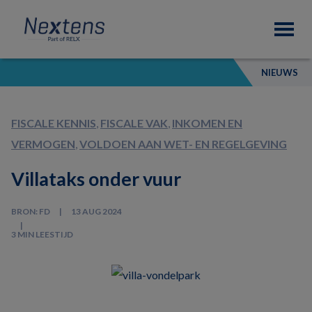
Skip
Skip
Skip
Nextens
to
to
to
Fiscaal
primary
main
footer
partner
navigation
content
van
NIEUWS
professionals
FISCALE KENNIS
,
FISCALE VAK
,
INKOMEN EN
VERMOGEN
,
VOLDOEN AAN WET- EN REGELGEVING
Villataks onder vuur
BRON: FD
13 AUG 2024
3 MIN LEESTIJD