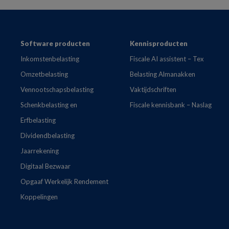
Footer
Software producten
Kennisproducten
Inkomstenbelasting
Fiscale AI assistent – Tex
Omzetbelasting
Belasting Almanakken
Vennootschapsbelasting
Vaktijdschriften
Schenkbelasting en
Fiscale kennisbank – Naslag
Erfbelasting
Dividendbelasting
Jaarrekening
Digitaal Bezwaar
Opgaaf Werkelijk Rendement
Koppelingen