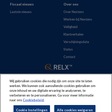
Fiscaal nieuws
Over ons
Laatste nieuws
Over Nextens
Werken bij Nextens
Veiligheid
Klantverhalen
Verschijningsdata
Status
Contact
Wij gebruiken cookies die nodig zijn om onze site te laten
werken. We kunnen ook aanvullende cookies gebruiken om
onze inhoud en uw digitale ervaring te analyseren, te
The following regulations apply to the use of this website:
Terms
verbeteren en te personaliseren. Ga voor meer informatie
naar ons
Cookiebeleid
.
and conditions
Security
Privacy policy
Cookie policy
Cookie Instellingen
Alle cookies weigeren
Cookie Instellingen