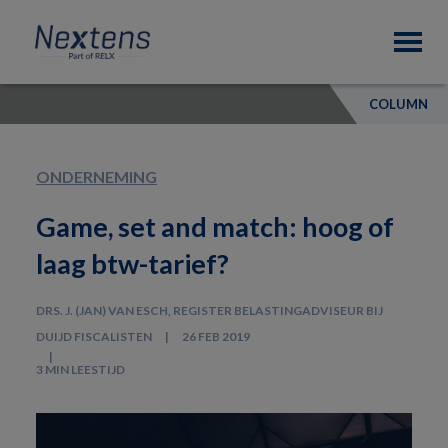
Skip
Skip
Skip
Nextens
to
to
to
Fiscaal
primary
main
footer
partner
navigation
content
van
COLUMN
professionals
ONDERNEMING
Game, set and match: hoog of
laag btw-tarief?
DRS. J. (JAN) VAN ESCH, REGISTER BELASTINGADVISEUR BIJ
DUIJD FISCALISTEN
26 FEB 2019
3 MIN LEESTIJD