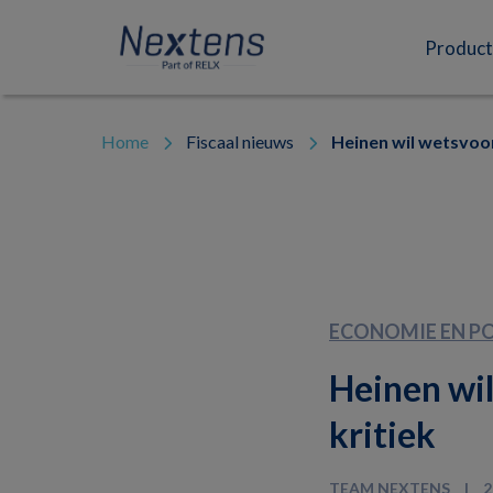
Skip
Skip
Skip
to
to
to
Nextens
Fiscaal
primary
main
footer
Product
navigation
content
partner
van
professionals
Home
Fiscaal nieuws
Heinen wil wetsvoor
ECONOMIE EN PO
Heinen wil
kritiek
TEAM NEXTENS
2