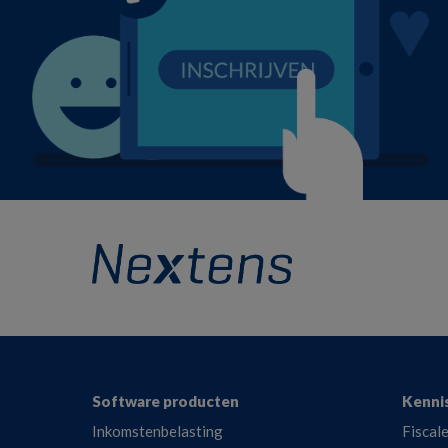
Footer
Software producten
Kenni
Inkomstenbelasting
Fiscale