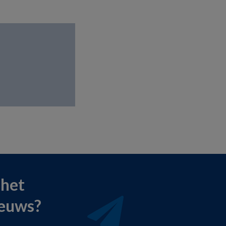
 het
ieuws?