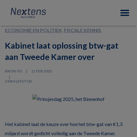
Skip
Skip
Skip
Nextens
to
to
to
Fiscaal
primary
main
footer
partner
navigation
content
van
ECONOMIE EN POLITIEK
,
FISCALE KENNIS
professionals
Kabinet laat oplossing btw-gat
aan Tweede Kamer over
BRON: FD
11 FEB 2025
3 MIN LEESTIJD
Het kabinet laat de keuze over hoe het btw-gat van €1,3
miljard wordt gedicht volledig aan de Tweede Kamer.