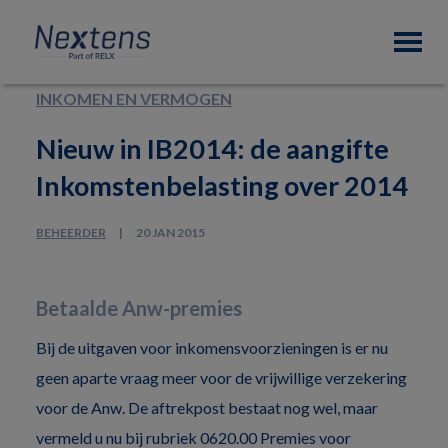
Skip
Skip
Skip
Nextens
to
to
to
Fiscaal
primary
main
footer
partner
navigation
content
van
INKOMEN EN VERMOGEN
professionals
Nieuw in IB2014: de aangifte
Inkomstenbelasting over 2014
BEHEERDER
20 JAN 2015
Betaalde Anw-premies
Bij de uitgaven voor inkomensvoorzieningen is er nu
geen aparte vraag meer voor de vrijwillige verzekering
voor de Anw. De aftrekpost bestaat nog wel, maar
vermeld u nu bij rubriek 0620.00 Premies voor