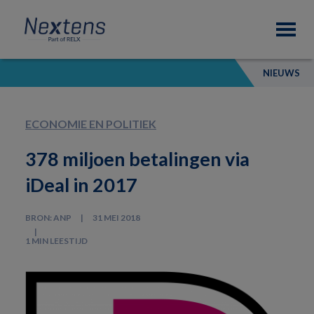
Skip
Skip
Skip
Nextens
to
to
to
Fiscaal
primary
main
footer
partner
navigation
content
van
NIEUWS
professionals
ECONOMIE EN POLITIEK
378 miljoen betalingen via
iDeal in 2017
BRON: ANP
31 MEI 2018
1 MIN LEESTIJD