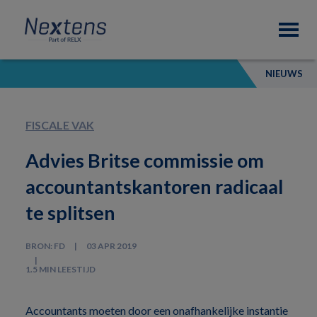
Skip
Skip
Skip
Nextens
to
to
to
Fiscaal
primary
main
footer
partner
navigation
content
van
NIEUWS
professionals
FISCALE VAK
Advies Britse commissie om
accountantskantoren radicaal
te splitsen
BRON: FD
03 APR 2019
1.5 MIN LEESTIJD
Accountants moeten door een onafhankelijke instantie