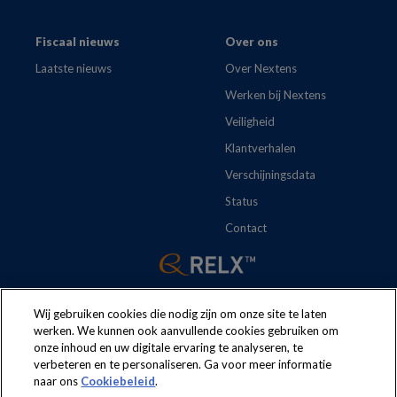
Fiscaal nieuws
Over ons
Laatste nieuws
Over Nextens
Werken bij Nextens
Veiligheid
Klantverhalen
Verschijningsdata
Status
Contact
Wij gebruiken cookies die nodig zijn om onze site te laten
werken. We kunnen ook aanvullende cookies gebruiken om
onze inhoud en uw digitale ervaring te analyseren, te
The following regulations apply to the use of this website:
Terms
verbeteren en te personaliseren. Ga voor meer informatie
naar ons
Cookiebeleid
.
and conditions
Security
Privacy policy
Cookie policy