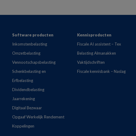
Footer
Software producten
Kennisproducten
Inkomstenbelasting
Fiscale AI assistent – Tex
Omzetbelasting
Belasting Almanakken
Vennootschapsbelasting
Vaktijdschriften
Schenkbelasting en
Fiscale kennisbank – Naslag
Erfbelasting
Dividendbelasting
Jaarrekening
Digitaal Bezwaar
Opgaaf Werkelijk Rendement
Koppelingen